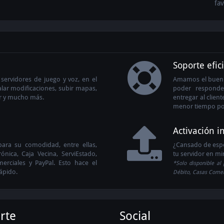
fav
b
Soporte efic
ervidores de juego y voz, en el
Amamos el buen s
alar modificaciones, subir mapas,
poder responder
dor y mucho más.
entregar al clien
menor tiempo po
Activación 
ara su comodidad, entre ellas,
¿Cansado de espe
ónica, Caja Vecina, ServiEstado,
tu servidor en m
merciales y PayPal. Esto hace el
*Solo disponible al 
ápido.
Débito, Casas Comerc
rte
Social