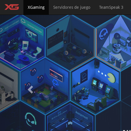
(current)
XGaming
Servidores de juego
TeamSpeak 3
Previous