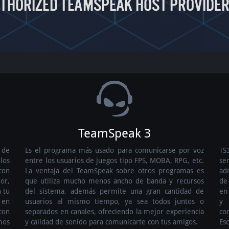
TeamSpeak 3
s de
Es el programa más usado para comunicarse por voz
TS
los
entre los usuarios de juegos tipo FPS, MOBA, RPG, etc.
se
con
La ventaja del TeamSpeak sobre otros programas es
ad
nor,
que utiliza mucho menos ancho de banda y recursos
de
 tu
del sistema, además permite una gran cantidad de
en
 en
usuarios al mismo tiempo, ya sea todos juntos o
y 
con
separados en canales, ofreciendo la mejor experiencia
co
mos
y calidad de sonido para comunicarte con tus amigos.
Es