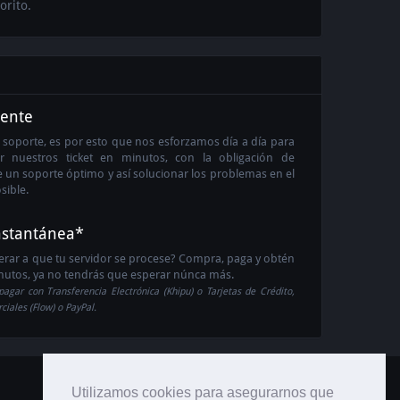
orito.
iente
oporte, es por esto que nos esforzamos día a día para
 nuestros ticket en minutos, con la obligación de
te un soporte óptimo y así solucionar los problemas en el
sible.
instantánea*
rar a que tu servidor se procese? Compra, paga y obtén
inutos, ya no tendrás que esperar núnca más.
pagar con Transferencia Electrónica (Khipu) o Tarjetas de Crédito,
iales (Flow) o PayPal.
Utilizamos cookies para asegurarnos que